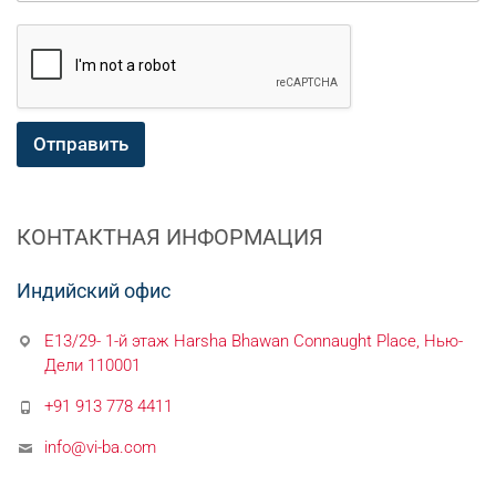
н
а
я
*
И
м
я
Отправить
КОНТАКТНАЯ ИНФОРМАЦИЯ
Индийский офис
E13/29- 1-й этаж Harsha Bhawan Connaught Place, Нью-
Дели 110001
+91 913 778 4411
info@vi-ba.com