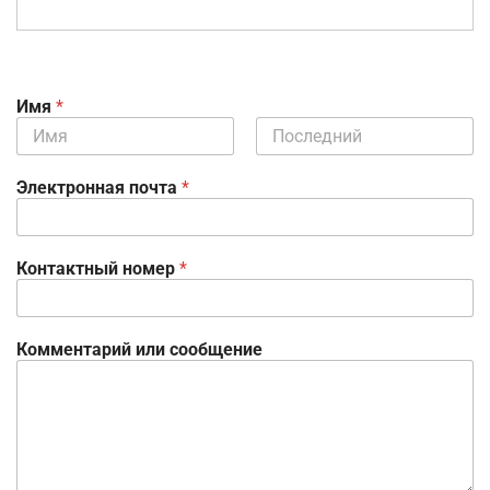
Имя
*
Имя
Фамилия
Электронная почта
*
Контактный номер
*
Э
Комментарий или сообщение
л
е
к
т
р
о
н